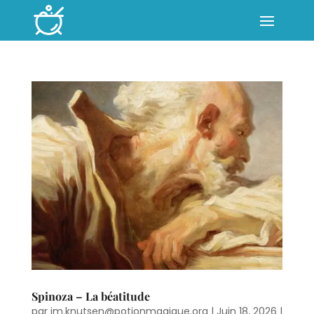
Spinoza – La béatitude
par
jm.knutsen@potionmagique.org
|
Juin 18, 2026
|