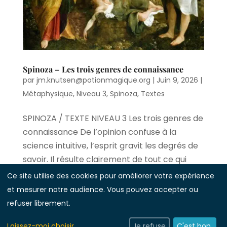
Spinoza – Les trois genres de connaissance
par
jm.knutsen@potionmagique.org
|
Juin 9, 2026
|
Métaphysique
,
Niveau 3
,
Spinoza
,
Textes
SPINOZA / TEXTE NIVEAU 3 Les trois genres de
connaissance De l’opinion confuse à la
science intuitive, l’esprit gravit les degrés de
savoir. Il résulte clairement de tout ce qui
précède que nous percevons nombre de
Ce site utilise des cookies pour améliorer votre expérience
choses, et que nous formons des notions...
et mesurer notre audience. Vous pouvez accepter ou
refuser librement.
« Entrées précédentes
Laissez-moi choisir
Je refuse
C'est bon.