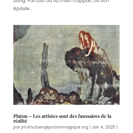
Liang. Partout où sa main frappait, où son
épaule...
Platon – Les artistes sont des faussaires de la
réalité
par
jm.knutsen@potionmagique.org
|
Jan 4, 2025
|