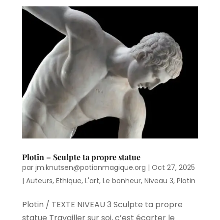
Plotin – Sculpte ta propre statue
par
jm.knutsen@potionmagique.org
|
Oct 27, 2025
|
Auteurs
,
Ethique
,
L'art
,
Le bonheur
,
Niveau 3
,
Plotin
Plotin / TEXTE NIVEAU 3 Sculpte ta propre
statue Travailler sur soi, c’est écarter le