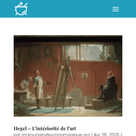
Hegel – L’intériorité de l’art
par
jm.knutsen@potionmagique.org
|
Avr 26, 2026
|