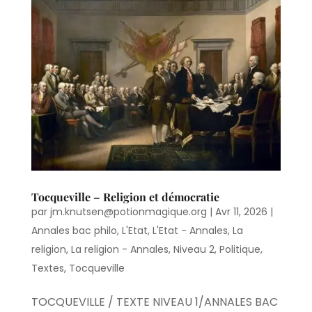
Tocqueville – Religion et démocratie
par
jm.knutsen@potionmagique.org
|
Avr 11, 2026
|
Annales bac philo
,
L'Etat
,
L'Etat - Annales
,
La
religion
,
La religion - Annales
,
Niveau 2
,
Politique
,
Textes
,
Tocqueville
TOCQUEVILLE / TEXTE NIVEAU 1/ANNALES BAC