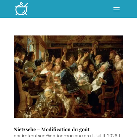
Nietzsche – Modification du goût
par
jm.knutsen@potionmagique.org
|
Juil 11, 2026
|