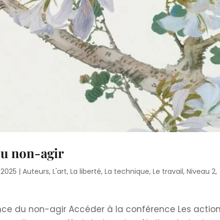
du non-agir
 2025
|
Auteurs
,
L'art
,
La liberté
,
La technique
,
Le travail
,
Niveau 2
,
ance du non-agir Accéder à la conférence Les actio