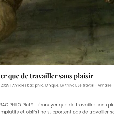
r que de travailler sans plaisir
, 2025
|
Annales bac philo
,
Ethique
,
Le travail
,
Le travail - Annales
,
BAC PHILO Plutôt s'ennuyer que de travailler sans pla
mplatifs et oisifs) ne supportent pas de travailler s