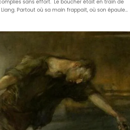
omplies sans effort. Le boucher était en train de
Liang. Partout où sa main frappait, où son épaule...