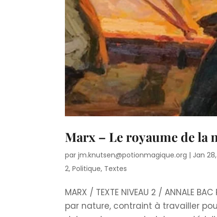
Marx – Le royaume de la n
par
jm.knutsen@potionmagique.org
|
Jan 28
2
,
Politique
,
Textes
MARX / TEXTE NIVEAU 2 / ANNALE BAC 
par nature, contraint à travailler po