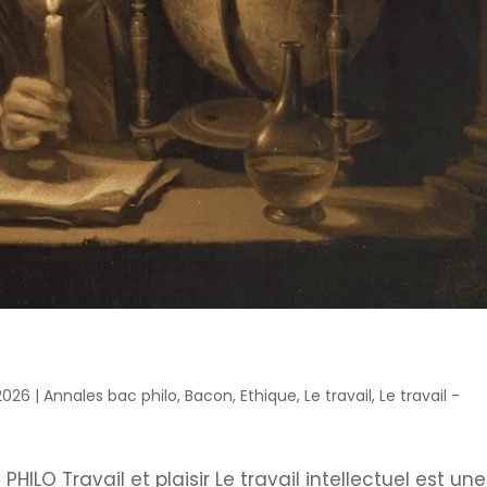
 2026
|
Annales bac philo
,
Bacon
,
Ethique
,
Le travail
,
Le travail -
HILO Travail et plaisir Le travail intellectuel est une