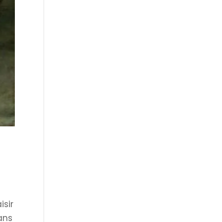
isir
ans