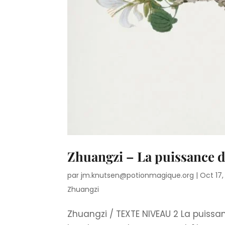
Zhuangzi – La puissance 
par
jm.knutsen@potionmagique.org
|
Oct 17,
Zhuangzi
Zhuangzi / TEXTE NIVEAU 2 La puiss