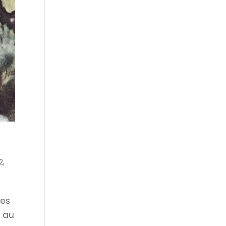
2
,
Les
é au