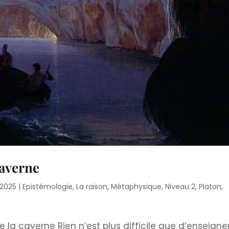
caverne
 2025
|
Epistémologie
,
La raison
,
Métaphysique
,
Niveau 2
,
Platon
,
e la caverne Rien n’est plus difficile que d’enseigner