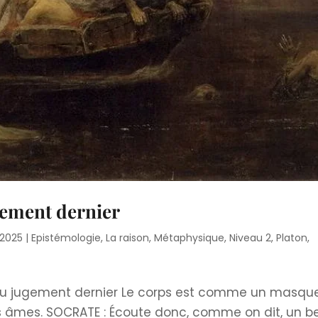
ugement dernier
 2025
|
Epistémologie
,
La raison
,
Métaphysique
,
Niveau 2
,
Platon
,
e du jugement dernier Le corps est comme un masqu
des âmes. SOCRATE : Écoute donc, comme on dit, un 