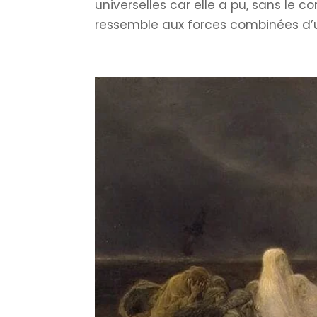
universelles car elle a pu, sans le 
ressemble aux forces combinées d’un