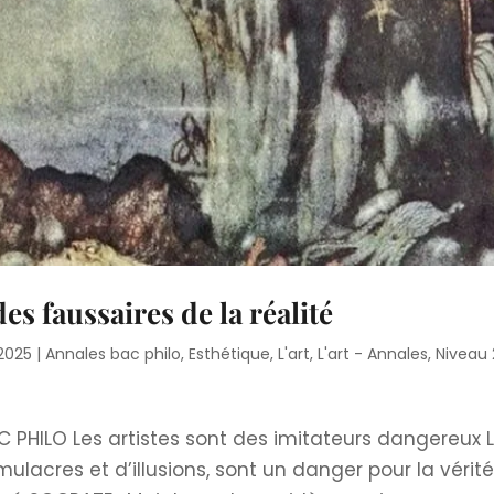
des faussaires de la réalité
 2025
|
Annales bac philo
,
Esthétique
,
L'art
,
L'art - Annales
,
Niveau 
C PHILO Les artistes sont des imitateurs dangereux 
mulacres et d’illusions, sont un danger pour la vérit