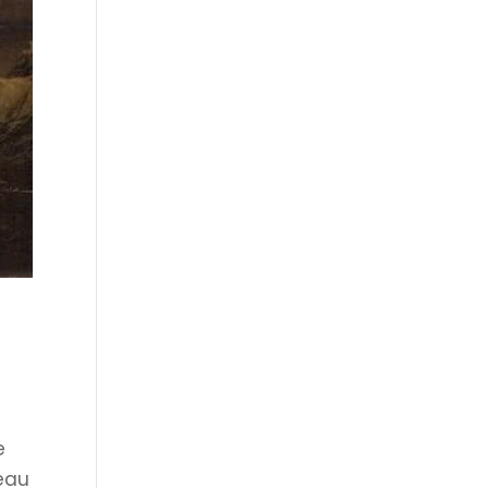
e
beau