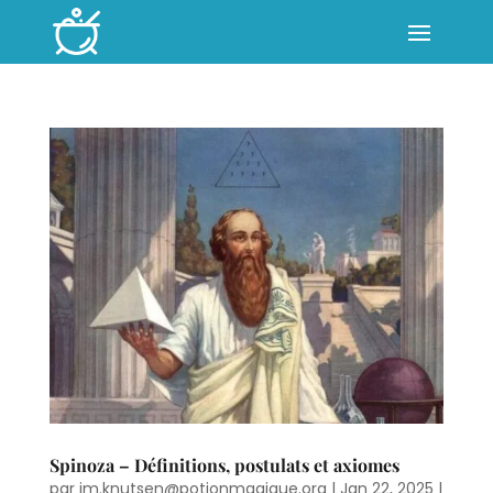
Spinoza – Définitions, postulats et axiomes
par
jm.knutsen@potionmagique.org
|
Jan 22, 2025
|