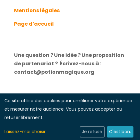
Mentions légales
Page d’accueil
Une question ? Une idée ? Une proposition
de partenariat ?
É
crivez-nous à :
contact@potionmagique.org
Ce site utilise des cookies pour améliorer votre expérience
et mesurer notre audience. Vous pouvez accepter ou
Illustrations réalisées par
Laure Guillebon
refuser librement.
Laissez-moi choisir
Je refuse
C'est bon.