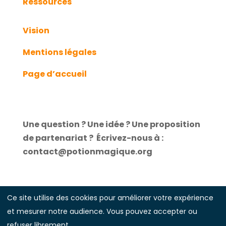
Ressources
Vision
Mentions légales
Page d’accueil
Une question ? Une idée ? Une proposition
de partenariat ?
É
crivez-nous à :
contact@potionmagique.org
Ce site utilise des cookies pour améliorer votre expérience
et mesurer notre audience. Vous pouvez accepter ou
Illustrations réalisées par
Laure Guillebon
refuser librement.