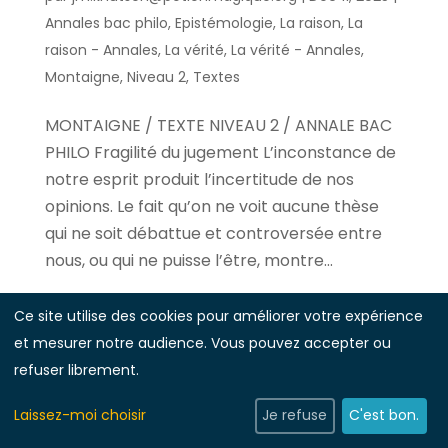
Annales bac philo
,
Epistémologie
,
La raison
,
La
raison - Annales
,
La vérité
,
La vérité - Annales
,
Montaigne
,
Niveau 2
,
Textes
MONTAIGNE / TEXTE NIVEAU 2 / ANNALE BAC
PHILO Fragilité du jugement L’inconstance de
notre esprit produit l’incertitude de nos
opinions. Le fait qu’on ne voit aucune thèse
qui ne soit débattue et controversée entre
nous, ou qui ne puisse l’être, montre...
Ce site utilise des cookies pour améliorer votre expérience
et mesurer notre audience. Vous pouvez accepter ou
refuser librement.
Laissez-moi choisir
Je refuse
C'est bon.