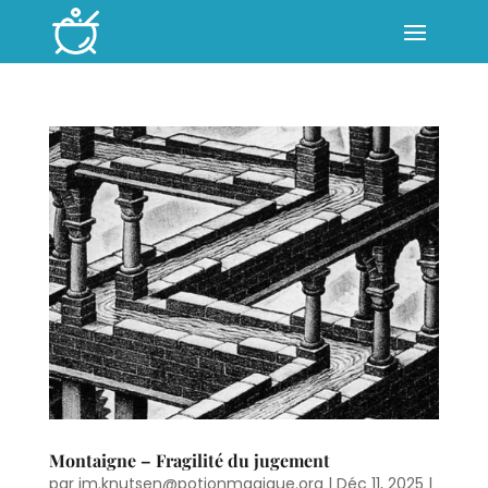
Montaigne – Fragilité du jugement
par
jm.knutsen@potionmagique.org
|
Déc 11, 2025
|