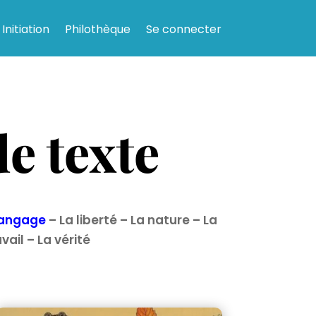
Initiation
Philothèque
Se connecter
e texte
langage
–
La liberté
–
La nature
–
La
avail
–
La vérité