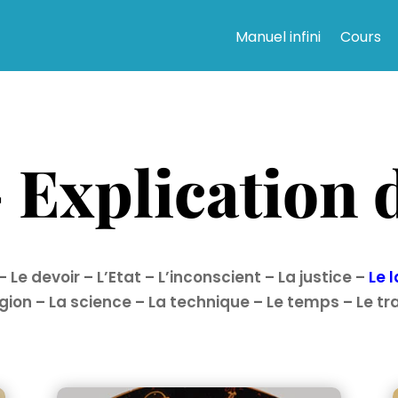
Manuel infini
Cours
 Explication d
–
Le devoir
–
L’Etat
–
L’inconscient
–
La justice
–
Le 
igion
–
La science
–
La technique
–
Le temps
–
Le tr