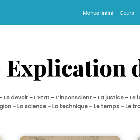
Manuel infini
Cours
 Explication d
–
Le devoir
–
L’Etat
–
L’inconscient
–
La justice
–
Le 
igion
–
La science
–
La technique
–
Le temps
–
Le tr