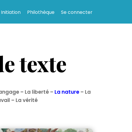
Initiation
Philothèque
Se connecter
e texte
langage
–
La liberté
–
La nature
–
La
avail
–
La vérité