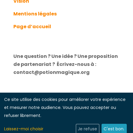
Vision
Mentions légales
Page d’accueil
Une question ? Une idée ? Une proposition
de partenariat ?
É
crivez-nous à :
contact@potionmagique.org
Ce site utilise des cookies pour améliorer votre expérience
et mesurer notre audience. Vous pouvez accepter ou
Illustrations réalisées par
Laure Guillebon
refuser librement.
Laissez-moi choisir
Je refuse
C'est bon.