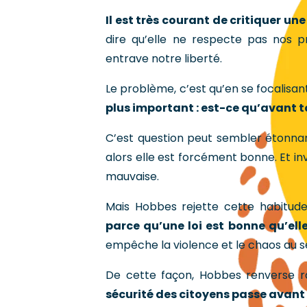
Il est très courant de critiquer une
dire qu’elle ne respecte pas nos p
entrave notre liberté.
Le problème, c’est qu’en se focalisant
plus important : est-ce qu’avant t
C’est question peut sembler étonnant
alors elle est forcément bonne. Et inv
mauvaise.
Mais Hobbes rejette cette habitude
parce qu’une loi est bonne qu’elle
empêche la violence et le chaos au se
De cette façon, Hobbes renverse rad
sécurité des citoyens passe avant l