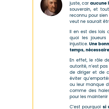
juste, car
aucune l
souverain, et tou
reconnu pour sien
veut ne saurait êtr
Il en est des lois
quoi les joueur
injustice.
Une bonne
temps, nécessaire 
En effet, le rôle 
autorité, n’est pa
de diriger et de
éviter qu’emportés
ou leur manque de
comme des haies 
pour les maintenir
C’est pourquoi
si 