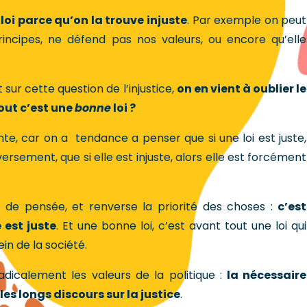
 loi parce qu’on la trouve injuste
. Par exemple on peut
rincipes, ne défend pas nos valeurs, ou encore qu’elle
 sur cette question de l’injustice,
on en vient à oublier le
out c’est une
bonne
loi ?
e, car on a tendance a penser que si une loi est juste,
ersement, que si elle est injuste, alors elle est forcément
 de pensée, et renverse la priorité des choses :
c’est
 est juste
. Et une bonne loi, c’est avant tout une loi qui
in de la société.
icalement les valeurs de la politique :
la nécessaire
es longs discours sur la justice
.