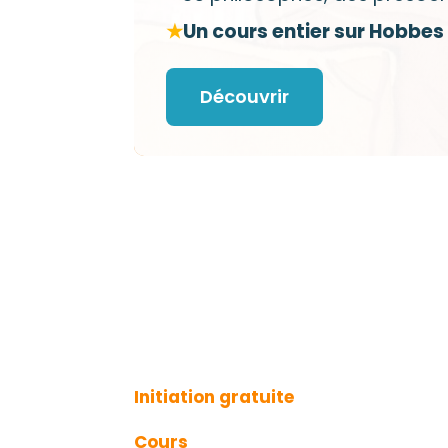
★
Un cours entier sur Hobbes
Découvrir
Initiation gratuite
Cours