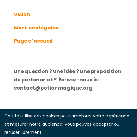
Vision
Mentions légales
Page d’accueil
Une question ? Une idée ? Une proposition
de partenariat ?
É
crivez-nous à :
contact@potionmagique.org
Ce site utilise des cookies pour améliorer votre expérience
et mesurer notre audience. Vous pouvez accepter ou
Illustrations réalisées par
Laure Guillebon
refuser librement.