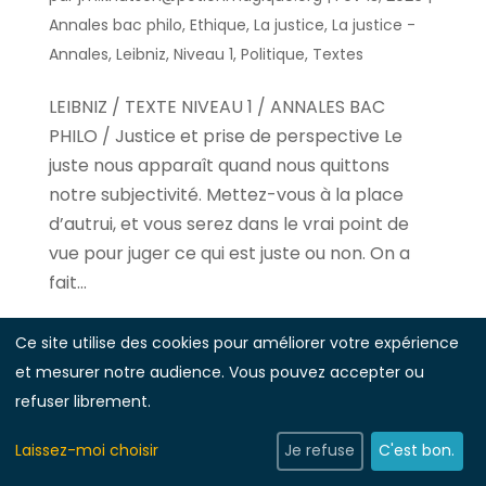
Annales bac philo
,
Ethique
,
La justice
,
La justice -
Annales
,
Leibniz
,
Niveau 1
,
Politique
,
Textes
LEIBNIZ / TEXTE NIVEAU 1 / ANNALES BAC
PHILO / Justice et prise de perspective Le
juste nous apparaît quand nous quittons
notre subjectivité. Mettez-vous à la place
d’autrui, et vous serez dans le vrai point de
vue pour juger ce qui est juste ou non. On a
fait...
Ce site utilise des cookies pour améliorer votre expérience
et mesurer notre audience. Vous pouvez accepter ou
refuser librement.
Laissez-moi choisir
Je refuse
C'est bon.