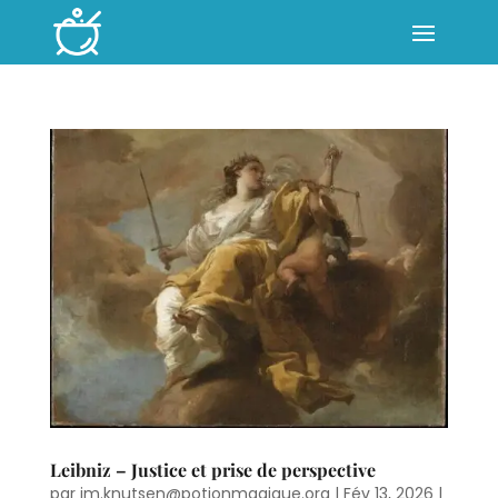
Leibniz – Justice et prise de perspective
par
jm.knutsen@potionmagique.org
|
Fév 13, 2026
|