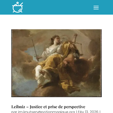
Leibniz – Justice et prise de perspective
par
jm.knutsen@potionmagique.org
|
Fév 13, 2026
|