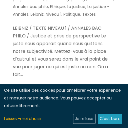
Annales bac philo
,
Ethique
,
La justice
,
La justice -
Annales
,
Leibniz
,
Niveau 1
,
Politique
,
Textes
LEIBNIZ / TEXTE NIVEAU 1 / ANNALES BAC
PHILO / Justice et prise de perspective Le
juste nous apparaît quand nous quittons
notre subjectivité. Mettez-vous à la place
d’autrui, et vous serez dans le vrai point de
vue pour juger ce qui est juste ou non. On a
fait...
Ce site utilise des cookies pour améliorer votre expérience
et mesurer notre audience. Vous pouvez accepter ou
refuser librement.
Laissez-moi choisir
Je refuse
C'est bon.